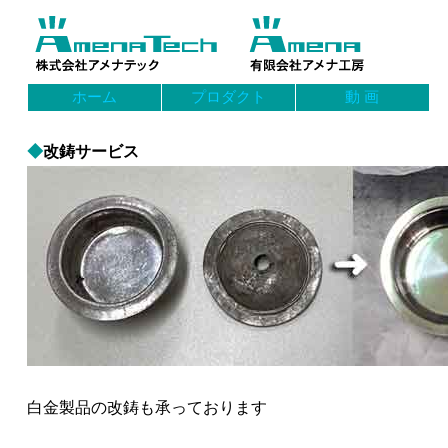
ホーム
プロダクト
動 画
◆
改鋳サービス
白金製品の改鋳も承っております