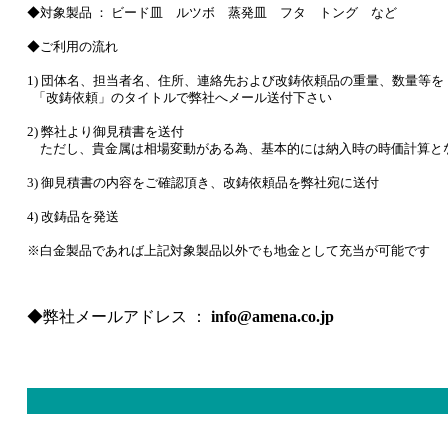
◆対象製品 ： ビード皿 ルツボ 蒸発皿 フタ トング など
◆ご利用の流れ
1) 団体名、担当者名、住所、連絡先および改鋳依頼品の重量、数量等を
「改鋳依頼」のタイトルで弊社へメール送付下さい
2) 弊社より御見積書を送付
ただし、貴金属は相場変動がある為、基本的には納入時の時価計算と
3) 御見積書の内容をご確認頂き、改鋳依頼品を弊社宛に送付
4) 改鋳品を発送
※白金製品であれば上記対象製品以外でも地金として充当が可能です
◆弊社メールアドレス ：
info@amena.co.jp