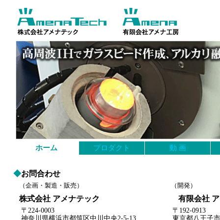
ホーム
プロダクト
動 画
◆
お問合わせ
（企画・製造・販売）
（開発）
株式会社 アメナテック
有限会社 
〒
224-0003
〒
192-0913
神奈川県横浜市都筑区中川中央
2-5-13
東京都八王子